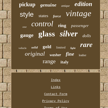
edition
pickup
genuine
antique
vintage
style
states
force
control
ring
passenger
case
silver
glass
gauge
dolls
rare
gold
solid
limited
vehicle
light
original
fine
washer
leather
range
italy
Index
Links
Contact Form
Privacy Policy